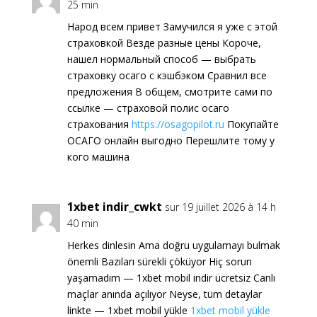
25 min
Народ всем привет Замучился я уже с этой
страховкой Везде разные цены Короче,
нашел нормальный способ — выбрать
страховку осаго с кэшбэком Сравнил все
предложения В общем, смотрите сами по
ссылке — страховой полис осаго
страхования
https://osagopilot.ru
Покупайте
ОСАГО онлайн выгодно Перешлите тому у
кого машина
1xbet indir_cwkt
sur 19 juillet 2026 à 14 h
40 min
Herkes dinlesin Ama doğru uygulamayı bulmak
önemli Bazıları sürekli çöküyor Hiç sorun
yaşamadım — 1xbet mobil indir ücretsiz Canlı
maçlar anında açılıyor Neyse, tüm detaylar
linkte — 1xbet mobil yükle
1xbet mobil yükle