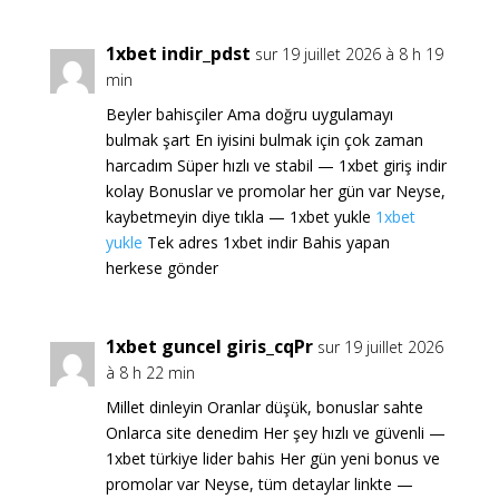
1xbet indir_pdst
sur 19 juillet 2026 à 8 h 19
min
Beyler bahisçiler Ama doğru uygulamayı
bulmak şart En iyisini bulmak için çok zaman
harcadım Süper hızlı ve stabil — 1xbet giriş indir
kolay Bonuslar ve promolar her gün var Neyse,
kaybetmeyin diye tıkla — 1xbet yukle
1xbet
yukle
Tek adres 1xbet indir Bahis yapan
herkese gönder
1xbet guncel giris_cqPr
sur 19 juillet 2026
à 8 h 22 min
Millet dinleyin Oranlar düşük, bonuslar sahte
Onlarca site denedim Her şey hızlı ve güvenli —
1xbet türkiye lider bahis Her gün yeni bonus ve
promolar var Neyse, tüm detaylar linkte —