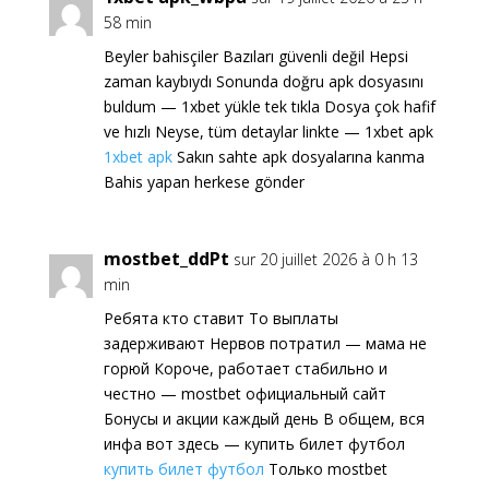
58 min
Beyler bahisçiler Bazıları güvenli değil Hepsi
zaman kaybıydı Sonunda doğru apk dosyasını
buldum — 1xbet yükle tek tıkla Dosya çok hafif
ve hızlı Neyse, tüm detaylar linkte — 1xbet apk
1xbet apk
Sakın sahte apk dosyalarına kanma
Bahis yapan herkese gönder
mostbet_ddPt
sur 20 juillet 2026 à 0 h 13
min
Ребята кто ставит То выплаты
задерживают Нервов потратил — мама не
горюй Короче, работает стабильно и
честно — mostbet официальный сайт
Бонусы и акции каждый день В общем, вся
инфа вот здесь — купить билет футбол
купить билет футбол
Только mostbet