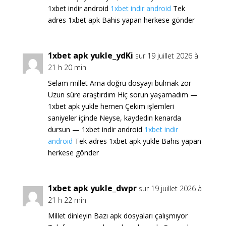
1xbet indir android
1xbet indir android
Tek
adres 1xbet apk Bahis yapan herkese gönder
1xbet apk yukle_ydKi
sur 19 juillet 2026 à
21 h 20 min
Selam millet Ama doğru dosyayı bulmak zor
Uzun süre araştırdım Hiç sorun yaşamadım —
1xbet apk yukle hemen Çekim işlemleri
saniyeler içinde Neyse, kaydedin kenarda
dursun — 1xbet indir android
1xbet indir
android
Tek adres 1xbet apk yukle Bahis yapan
herkese gönder
1xbet apk yukle_dwpr
sur 19 juillet 2026 à
21 h 22 min
Millet dinleyin Bazı apk dosyaları çalışmıyor