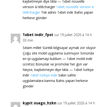
kaybetmeyin diye tıkla — 1xbet nouvelle
version à télécharger
1xbet nouvelle version à
télécharger
Tek adres 1xbet indir Bahis yapan
herkese gönder
1xbet indir_fpst
sur 19 juillet 2026 à 14 h
03 min
Selam millet Sürekli bilgisayar açmak zor oluyor
Çoğu site mobil uygulama sunmuyor Sonunda
en iyi uygulamayı buldum — 1xbet mobil indir
ücretsiz Bonuslar ve promolar her gün var
Neyse, kaybetmeyin diye tıkla — 1xbet türkiye
indir
1xbet türkiye indir
Sakın sahte
uygulamalara kanma Bahis yapan herkese
gönder
kypit osago_hzkn
sur 19 juillet 2026 à 14 h