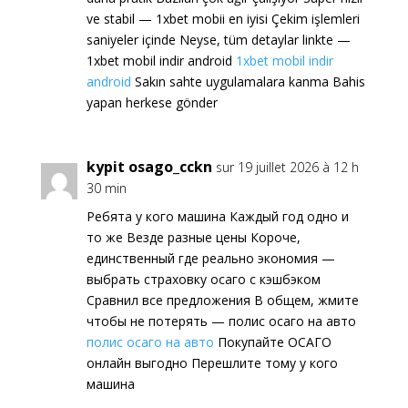
ve stabil — 1xbet mobii en iyisi Çekim işlemleri
saniyeler içinde Neyse, tüm detaylar linkte —
1xbet mobil indir android
1xbet mobil indir
android
Sakın sahte uygulamalara kanma Bahis
yapan herkese gönder
kypit osago_cckn
sur 19 juillet 2026 à 12 h
30 min
Ребята у кого машина Каждый год одно и
то же Везде разные цены Короче,
единственный где реально экономия —
выбрать страховку осаго с кэшбэком
Сравнил все предложения В общем, жмите
чтобы не потерять — полис осаго на авто
полис осаго на авто
Покупайте ОСАГО
онлайн выгодно Перешлите тому у кого
машина