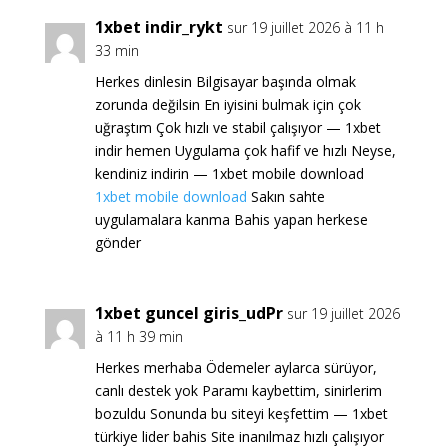
1xbet indir_rykt
sur 19 juillet 2026 à 11 h
33 min
Herkes dinlesin Bilgisayar başında olmak
zorunda değilsin En iyisini bulmak için çok
uğraştım Çok hızlı ve stabil çalışıyor — 1xbet
indir hemen Uygulama çok hafif ve hızlı Neyse,
kendiniz indirin — 1xbet mobile download
1xbet mobile download
Sakın sahte
uygulamalara kanma Bahis yapan herkese
gönder
1xbet guncel giris_udPr
sur 19 juillet 2026
à 11 h 39 min
Herkes merhaba Ödemeler aylarca sürüyor,
canlı destek yok Paramı kaybettim, sinirlerim
bozuldu Sonunda bu siteyi keşfettim — 1xbet
türkiye lider bahis Site inanılmaz hızlı çalışıyor