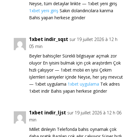
Neyse, tüm detaylar linkte — 1xbet yeni giriş
1xbet yeni giriş
Sakın dolandırıcılara kanma
Bahis yapan herkese gönder
1xbet indir_sqst
sur 19 juillet 2026 à 12 h
05 min
Beyler bahisçiler Sürekli bilgisayar açmak zor
oluyor En iyisini bulmak için çok araştırdım Çok
hızlı çalışıyor — 1xbet mobii en iyisi Çekim
işlemleri saniyeler içinde Neyse, her şey mevcut
— 1xbet uygulama
1xbet uygulama
Tek adres
1xbet indir Bahis yapan herkese gönder
1xbet indir_ljst
sur 19 juillet 2026 à 12 h 06
min
Millet dinleyin Telefonda bahis oynamak çok
daha pratik Bazıları çok ağır çalışıyor Süper hızlı