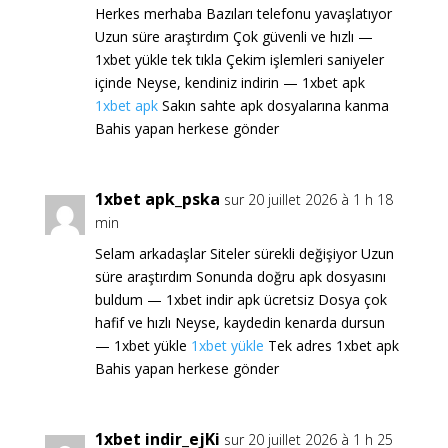
Herkes merhaba Bazıları telefonu yavaşlatıyor
Uzun süre araştırdım Çok güvenli ve hızlı —
1xbet yükle tek tıkla Çekim işlemleri saniyeler
içinde Neyse, kendiniz indirin — 1xbet apk
1xbet apk
Sakın sahte apk dosyalarına kanma
Bahis yapan herkese gönder
1xbet apk_pska
sur 20 juillet 2026 à 1 h 18
min
Selam arkadaşlar Siteler sürekli değişiyor Uzun
süre araştırdım Sonunda doğru apk dosyasını
buldum — 1xbet indir apk ücretsiz Dosya çok
hafif ve hızlı Neyse, kaydedin kenarda dursun
— 1xbet yükle
1xbet yükle
Tek adres 1xbet apk
Bahis yapan herkese gönder
1xbet indir_ejKi
sur 20 juillet 2026 à 1 h 25