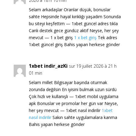
2026 à 18 h 10 min
Selam arkadaşlar Oranlar düşük, bonuslar
sahte Hepsinde hayal kırıklığı yaşadım Sonunda
bu siteyi keşfettim — 1xbet güncel adres tıkla
Canlı destek gece gündüz aktif Neyse, her şey
mevcut — 1 x bet giriş
1 x bet giriş
Tek adres
1xbet güncel giriş Bahis yapan herkese gönder
1xbet indir_azKi
sur 19 juillet 2026 à 21 h
01 min
Selam millet Bilgisayar başında oturmak
zorunda değilsin En iyisini bulmak uzun sürdü
Çok hızlı ve kullanışlı — 1xbet mobil uygulama
apk Bonuslar ve promolar her gün var Neyse,
her şey mevcut — 1xbet nasıl indirilir
1xbet
nasıl indirilir
Sakın sahte uygulamalara kanma
Bahis yapan herkese gönder