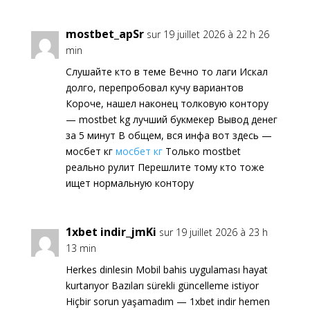
mostbet_apSr
sur 19 juillet 2026 à 22 h 26
min
Слушайте кто в теме Вечно то лаги Искал
долго, перепробовал кучу вариантов
Короче, нашел наконец толковую контору
— mostbet kg лучший букмекер Вывод денег
за 5 минут В общем, вся инфа вот здесь —
мосбет кг
мосбет кг
Только mostbet
реально рулит Перешлите тому кто тоже
ищет нормальную контору
1xbet indir_jmKi
sur 19 juillet 2026 à 23 h
13 min
Herkes dinlesin Mobil bahis uygulaması hayat
kurtarıyor Bazıları sürekli güncelleme istiyor
Hiçbir sorun yaşamadım — 1xbet indir hemen