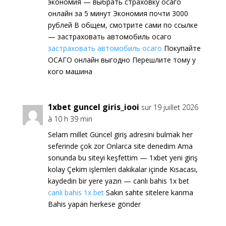
экономия — выбрать страховку осаго
онлайн за 5 минут Экономия почти 3000
рублей В общем, смотрите сами по ссылке
— застраховать автомобиль осаго
застраховать автомобиль осаго
Покупайте
ОСАГО онлайн выгодно Перешлите тому у
кого машина
1xbet guncel giris_iooi
sur 19 juillet 2026
à 10 h 39 min
Selam millet Güncel giriş adresini bulmak her
seferinde çok zor Onlarca site denedim Ama
sonunda bu siteyi keşfettim — 1xbet yeni giriş
kolay Çekim işlemleri dakikalar içinde Kısacası,
kaydedin bir yere yazın — canlı bahis 1x bet
canlı bahis 1x bet
Sakın sahte sitelere kanma
Bahis yapan herkese gönder