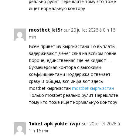
реально рулит Перешлите тому кто тоже
ищет нормальную контору
mostbet_ktSr
sur 20 juillet 2026 à 0 h 16
min
Всем привет из Кыргызстана То выплаты
задерживают Денег слил на всяком говне
Короче, единственная где не кидают —
букмекерская контора с высокими
коэффициентами Поддержка отвечает
сразу В общем, вся инфа вот здесь —
mostbet кыргызстан
mostbet кыргызстан
Только mostbet реально рулит Перешлите
тому кто тоже ищет нормальную контору
1xbet apk yukle_iwpr
sur 20 juillet 2026 à
1 h 16 min