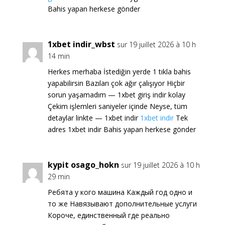
Bahis yapan herkese gönder
1xbet indir_wbst
sur 19 juillet 2026 à 10 h
14 min
Herkes merhaba İstediğin yerde 1 tıkla bahis
yapabilirsin Bazıları çok ağır çalışıyor Hiçbir
sorun yaşamadım — 1xbet giriş indir kolay
Çekim işlemleri saniyeler içinde Neyse, tüm
detaylar linkte — 1xbet indir
1xbet indir
Tek
adres 1xbet indir Bahis yapan herkese gönder
kypit osago_hokn
sur 19 juillet 2026 à 10 h
29 min
Ребята у кого машина Каждый год одно и
то же Навязывают дополнительные услуги
Короче, единственный где реально