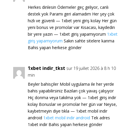
Herkes dinlesin Ödemeler geç geliyor, canlı
destek yok Paramı geri alamadım Her şey çok
hızlı ve güvenli — 1xbet yeni giriş kolay Her gün
yeni bonus ve promolar var Kısacası, kaydedin
bir yere yazın — 1xbet giriş yapamıyorum
1xbet
giriş yapamıyorum
Sakın sahte sitelere kanma
Bahis yapan herkese gönder
1xbet indir_tkst
sur 19 juillet 2026 à 8 h 10
min
Beyler bahisçiler Mobil uygulama ile her yerde
bahis yapabilirsiniz Bazıları çok yavaş çalışıyor
Hiç donma veya takılma yok — 1xbet giriş indir
kolay Bonuslar ve promolar her gün var Neyse,
kaybetmeyin diye tıkla — 1xbet mobil indir
android
1xbet mobil indir android
Tek adres
1xbet indir Bahis yapan herkese gönder