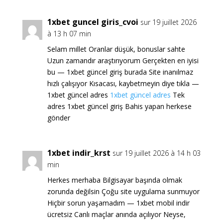
1xbet guncel giris_cvoi
sur 19 juillet 2026
à 13 h 07 min
Selam millet Oranlar düşük, bonuslar sahte
Uzun zamandır araştırıyorum Gerçekten en iyisi
bu — 1xbet güncel giriş burada Site inanılmaz
hızlı çalışıyor Kısacası, kaybetmeyin diye tıkla —
1xbet güncel adres
1xbet güncel adres
Tek
adres 1xbet güncel giriş Bahis yapan herkese
gönder
1xbet indir_krst
sur 19 juillet 2026 à 14 h 03
min
Herkes merhaba Bilgisayar başında olmak
zorunda değilsin Çoğu site uygulama sunmuyor
Hiçbir sorun yaşamadım — 1xbet mobil indir
ücretsiz Canlı maçlar anında açılıyor Neyse,