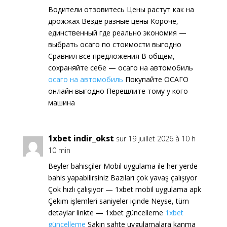
Водители отзовитесь Цены растут как на
дрожжах Везде разные цены Короче,
единственный где реально экономия —
выбрать осаго по стоимости выгодно
Сравнил все предложения В общем,
сохраняйте себе — осаго на автомобиль
осаго на автомобиль
Покупайте ОСАГО
онлайн выгодно Перешлите тому у кого
машина
1xbet indir_okst
sur 19 juillet 2026 à 10 h
10 min
Beyler bahisçiler Mobil uygulama ile her yerde
bahis yapabilirsiniz Bazıları çok yavaş çalışıyor
Çok hızlı çalışıyor — 1xbet mobil uygulama apk
Çekim işlemleri saniyeler içinde Neyse, tüm
detaylar linkte — 1xbet güncelleme
1xbet
güncelleme
Sakın sahte uygulamalara kanma