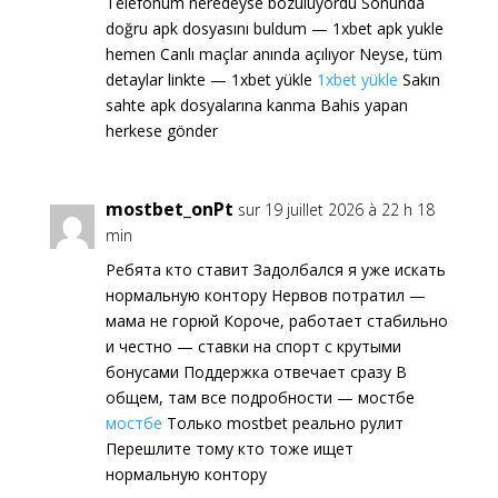
Telefonum neredeyse bozuluyordu Sonunda
doğru apk dosyasını buldum — 1xbet apk yukle
hemen Canlı maçlar anında açılıyor Neyse, tüm
detaylar linkte — 1xbet yükle
1xbet yükle
Sakın
sahte apk dosyalarına kanma Bahis yapan
herkese gönder
mostbet_onPt
sur 19 juillet 2026 à 22 h 18
min
Ребята кто ставит Задолбался я уже искать
нормальную контору Нервов потратил —
мама не горюй Короче, работает стабильно
и честно — ставки на спорт с крутыми
бонусами Поддержка отвечает сразу В
общем, там все подробности — мостбе
мостбе
Только mostbet реально рулит
Перешлите тому кто тоже ищет
нормальную контору