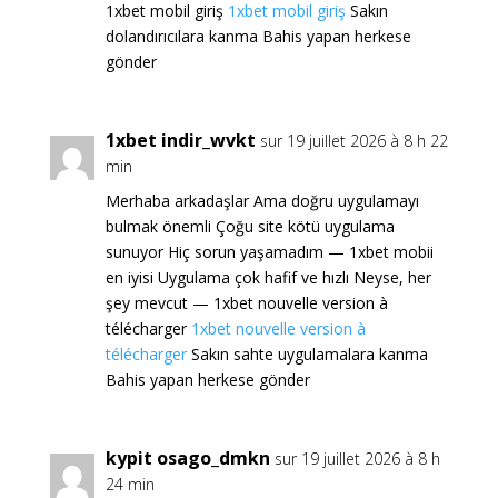
1xbet mobil giriş
1xbet mobil giriş
Sakın
dolandırıcılara kanma Bahis yapan herkese
gönder
1xbet indir_wvkt
sur 19 juillet 2026 à 8 h 22
min
Merhaba arkadaşlar Ama doğru uygulamayı
bulmak önemli Çoğu site kötü uygulama
sunuyor Hiç sorun yaşamadım — 1xbet mobii
en iyisi Uygulama çok hafif ve hızlı Neyse, her
şey mevcut — 1xbet nouvelle version à
télécharger
1xbet nouvelle version à
télécharger
Sakın sahte uygulamalara kanma
Bahis yapan herkese gönder
kypit osago_dmkn
sur 19 juillet 2026 à 8 h
24 min