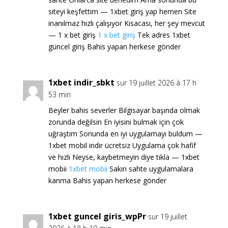
siteyi keşfettim — 1xbet giriş yap hemen Site
inanılmaz hızlı çalışıyor Kısacası, her şey mevcut
— 1 x bet giriş
1 x bet giriş
Tek adres 1xbet
güncel giriş Bahis yapan herkese gönder
1xbet indir_sbkt
sur 19 juillet 2026 à 17 h
53 min
Beyler bahis severler Bilgisayar başında olmak
zorunda değilsin En iyisini bulmak için çok
uğraştım Sonunda en iyi uygulamayı buldum —
1xbet mobil indir ücretsiz Uygulama çok hafif
ve hızlı Neyse, kaybetmeyin diye tıkla — 1xbet
mobii
1xbet mobii
Sakın sahte uygulamalara
kanma Bahis yapan herkese gönder
1xbet guncel giris_wpPr
sur 19 juillet