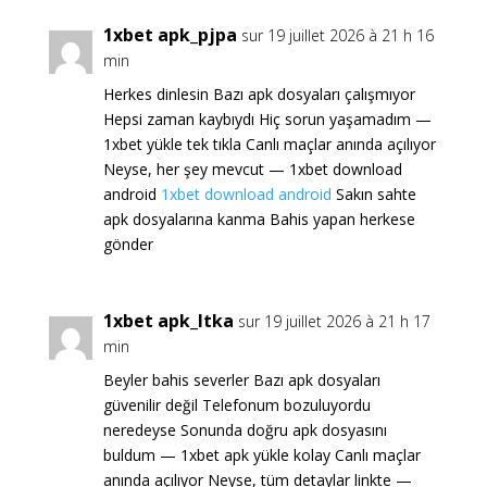
1xbet apk_pjpa
sur 19 juillet 2026 à 21 h 16
min
Herkes dinlesin Bazı apk dosyaları çalışmıyor
Hepsi zaman kaybıydı Hiç sorun yaşamadım —
1xbet yükle tek tıkla Canlı maçlar anında açılıyor
Neyse, her şey mevcut — 1xbet download
android
1xbet download android
Sakın sahte
apk dosyalarına kanma Bahis yapan herkese
gönder
1xbet apk_ltka
sur 19 juillet 2026 à 21 h 17
min
Beyler bahis severler Bazı apk dosyaları
güvenilir değil Telefonum bozuluyordu
neredeyse Sonunda doğru apk dosyasını
buldum — 1xbet apk yükle kolay Canlı maçlar
anında açılıyor Neyse, tüm detaylar linkte —