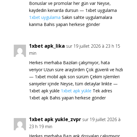
Bonuslar ve promolar her gün var Neyse,
kaydedin kenarda dursun — 1xbet uygulama
1xbet uygulama
Sakın sahte uygulamalara
kanma Bahis yapan herkese gönder
1xbet apk_lika
sur 19 juillet 2026 à 23 h 15
min
Herkes merhaba Bazıları çalışmıyor, hata
veriyor Uzun süre araştırdım Çok güvenli ve hızlı
— 1xbet mobil apk son sürüm Çekim işlemleri
saniyeler içinde Neyse, tüm detaylar linkte —
1xbet apk yükle
1xbet apk yükle
Tek adres
1xbet apk Bahis yapan herkese gönder
1xbet apk yukle_zvpr
sur 19 juillet 2026 à
23 h 19 min
Herkes merhaba Bazı apk dosyaları çalışmıyor