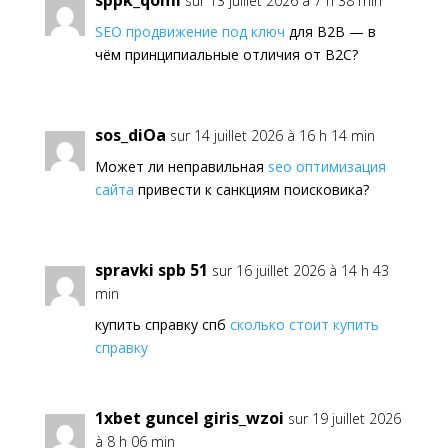
sppk_qoml
sur 13 juillet 2026 à 7 h 38 min
SEO продвижение под ключ
для B2B — в
чём принципиальные отличия от B2C?
sos_diOa
sur 14 juillet 2026 à 16 h 14 min
Может ли неправильная
seo оптимизация
сайта
привести к санкциям поисковика?
spravki spb 51
sur 16 juillet 2026 à 14 h 43
min
купить справку спб
сколько стоит купить
справку
1xbet guncel giris_wzoi
sur 19 juillet 2026
à 8 h 06 min