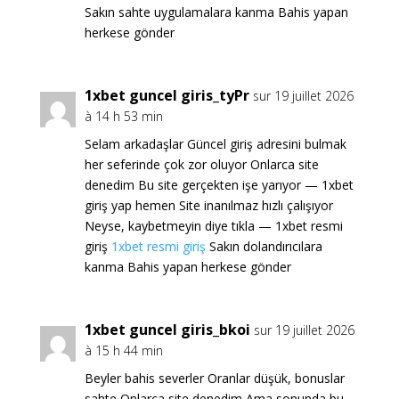
Sakın sahte uygulamalara kanma Bahis yapan
herkese gönder
1xbet guncel giris_tyPr
sur 19 juillet 2026
à 14 h 53 min
Selam arkadaşlar Güncel giriş adresini bulmak
her seferinde çok zor oluyor Onlarca site
denedim Bu site gerçekten işe yarıyor — 1xbet
giriş yap hemen Site inanılmaz hızlı çalışıyor
Neyse, kaybetmeyin diye tıkla — 1xbet resmi
giriş
1xbet resmi giriş
Sakın dolandırıcılara
kanma Bahis yapan herkese gönder
1xbet guncel giris_bkoi
sur 19 juillet 2026
à 15 h 44 min
Beyler bahis severler Oranlar düşük, bonuslar
sahte Onlarca site denedim Ama sonunda bu