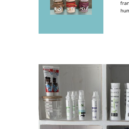
fra
hum